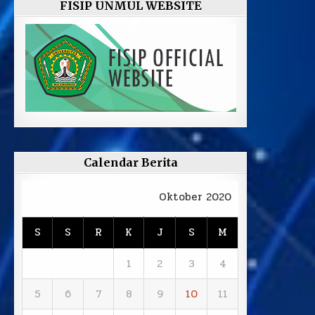
FISIP UNMUL WEBSITE
Calendar Berita
Oktober 2020
S
S
R
K
J
S
M
1
2
3
4
5
6
7
8
9
10
11