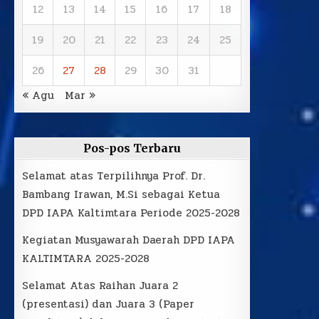
12
13
14
15
16
17
18
19
20
21
22
23
24
25
26
27
28
29
30
31
« Agu
Mar »
Pos-pos Terbaru
Selamat atas Terpilihnya Prof. Dr.
Bambang Irawan, M.Si sebagai Ketua
DPD IAPA Kaltimtara Periode 2025-2028
Kegiatan Musyawarah Daerah DPD IAPA
KALTIMTARA 2025-2028
Selamat Atas Raihan Juara 2
(presentasi) dan Juara 3 (Paper