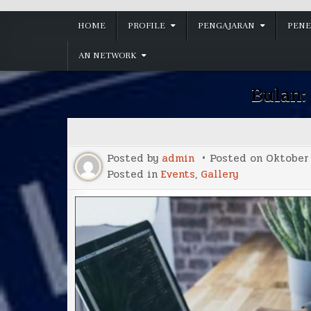
HOME
PROFILE
PENGAJARAN
PENE
AN NETWORK
Bulan:
Posted by
admin
Posted on
Oktober 
Posted in
Events
,
Gallery