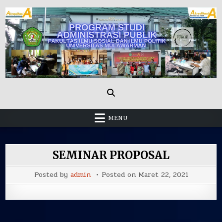
Skip
to
content
Administrasi Publik Fisip Unmul
MENU
SEMINAR PROPOSAL
Posted by
admin
Posted on
Maret 22, 2021