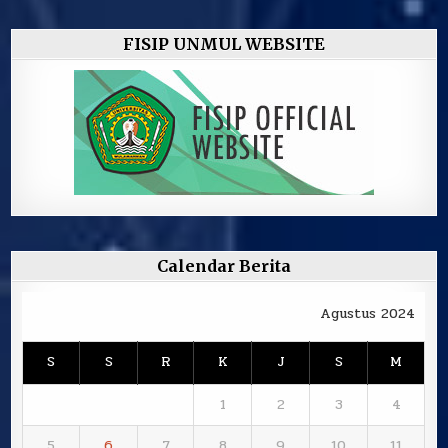
FISIP UNMUL WEBSITE
Calendar Berita
Agustus 2024
S
S
R
K
J
S
M
1
2
3
4
5
6
7
8
9
10
11