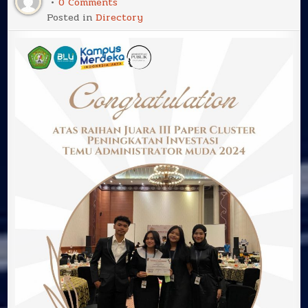
on
0 Comments
Selamat
Posted in
Directory
atas
Raihan
Juara
III
Paper
Cluster
Peningkatan
Investasi
Temu
Administrator
muda
2024