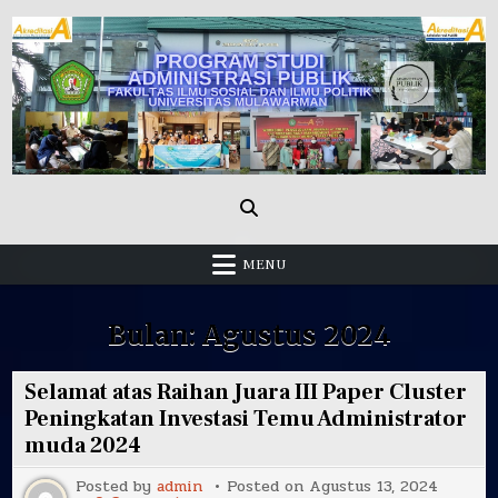
Skip
to
content
Administrasi Publik Fisip Unmul
MENU
Bulan:
Agustus 2024
Selamat atas Raihan Juara III Paper Cluster
Peningkatan Investasi Temu Administrator
muda 2024
Posted by
admin
Posted on
Agustus 13, 2024