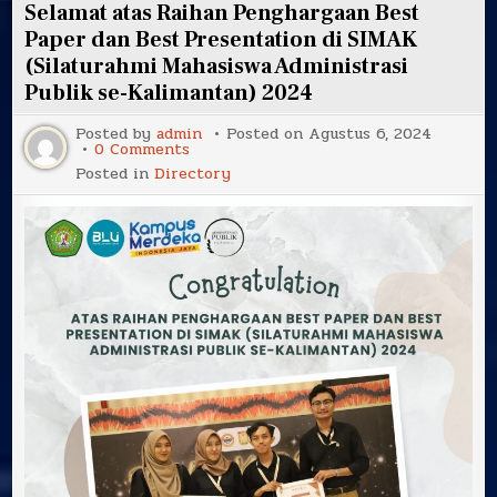
Paper
Selamat atas Raihan Penghargaan Best
Cluster
Peningkatan
Paper dan Best Presentation di SIMAK
Investasi
(Silaturahmi Mahasiswa Administrasi
Temu
Administrator
Publik se-Kalimantan) 2024
muda
2024
Posted by
admin
Posted on
Agustus 6, 2024
on
0 Comments
Selamat
Posted in
Directory
atas
Raihan
Penghargaan
Best
Paper
dan
Best
Presentation
di
SIMAK
(Silaturahmi
Mahasiswa
Administrasi
Publik
se-
Kalimantan)
2024