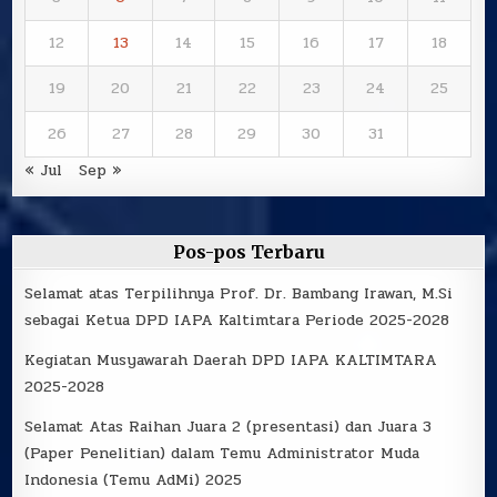
12
13
14
15
16
17
18
19
20
21
22
23
24
25
26
27
28
29
30
31
« Jul
Sep »
Pos-pos Terbaru
Selamat atas Terpilihnya Prof. Dr. Bambang Irawan, M.Si
sebagai Ketua DPD IAPA Kaltimtara Periode 2025-2028
Kegiatan Musyawarah Daerah DPD IAPA KALTIMTARA
2025-2028
Selamat Atas Raihan Juara 2 (presentasi) dan Juara 3
(Paper Penelitian) dalam Temu Administrator Muda
Indonesia (Temu AdMi) 2025