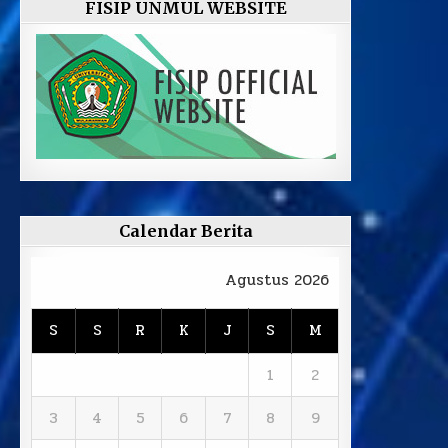
FISIP UNMUL WEBSITE
Calendar Berita
Agustus 2026
S
S
R
K
J
S
M
1
2
3
4
5
6
7
8
9