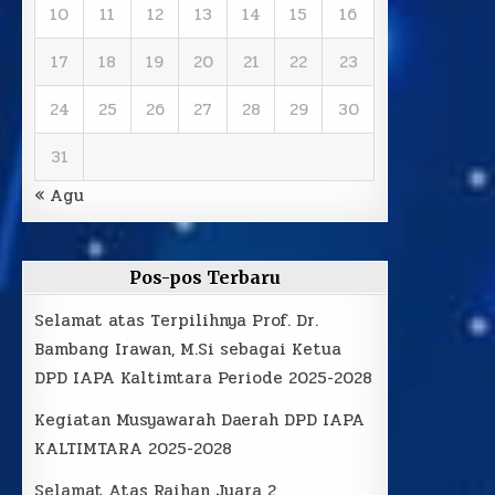
10
11
12
13
14
15
16
17
18
19
20
21
22
23
24
25
26
27
28
29
30
31
« Agu
Pos-pos Terbaru
Selamat atas Terpilihnya Prof. Dr.
Bambang Irawan, M.Si sebagai Ketua
DPD IAPA Kaltimtara Periode 2025-2028
Kegiatan Musyawarah Daerah DPD IAPA
KALTIMTARA 2025-2028
Selamat Atas Raihan Juara 2