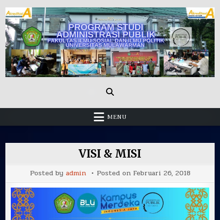
Skip
to
content
Administrasi Publik Fisip Unmul
MENU
VISI & MISI
Posted by
admin
Posted on
Februari 26, 2018