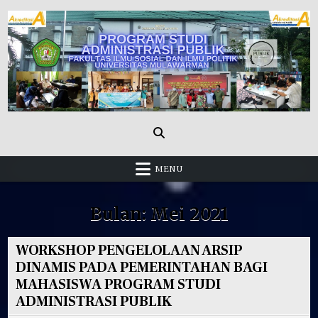
Skip
to
content
Administrasi Publik Fisip Unmul
MENU
Bulan:
Mei 2021
WORKSHOP PENGELOLAAN ARSIP
DINAMIS PADA PEMERINTAHAN BAGI
MAHASISWA PROGRAM STUDI
ADMINISTRASI PUBLIK