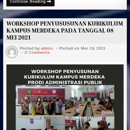
WORKSHOP
Continue Reading
PENGELOLAAN
ARSIP
DINAMIS
PADA
PEMERINTAHAN
WORKSHOP PENYUSUSUNAN KURIKULUM
BAGI
MAHASISWA
KAMPUS MERDEKA PADA TANGGAL 08
PROGRAM
MEI 2021
STUDI
ADMINISTRASI
PUBLIK
Posted by
admin
Posted on
Mei 24, 2021
on
0 Comments
WORKSHOP
PENYUSUSUNAN
KURIKULUM
KAMPUS
MERDEKA
PADA
TANGGAL
08
MEI
2021