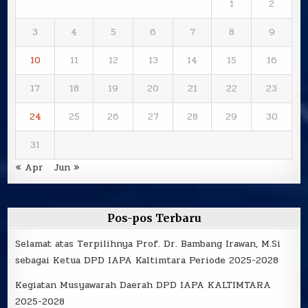
1
2
3
4
5
6
7
8
9
10
11
12
13
14
15
16
17
18
19
20
21
22
23
24
25
26
27
28
29
30
31
« Apr
Jun »
Pos-pos Terbaru
Selamat atas Terpilihnya Prof. Dr. Bambang Irawan, M.Si
sebagai Ketua DPD IAPA Kaltimtara Periode 2025-2028
Kegiatan Musyawarah Daerah DPD IAPA KALTIMTARA
2025-2028