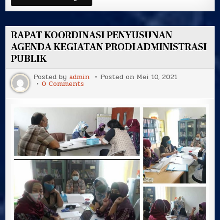
NASKAH
KERJA
SAMA
ANTARA
DESA
RAPAT KOORDINASI PENYUSUNAN
LOA
DURI
AGENDA KEGIATAN PRODI ADMINISTRASI
ULU
PUBLIK
DENGAN
FISIPOL
UNMUL
Posted by
admin
Posted on
Mei 10, 2021
PRODI
on
0 Comments
ADMINISTRASI
RAPAT
PUBLIK
KOORDINASI
PENYUSUNAN
AGENDA
KEGIATAN
PRODI
ADMINISTRASI
PUBLIK