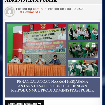
ADMINISTRASI PUBLIK
ADMINISTRASI
PUBLIK
Posted by
admin
Posted on
Mei 10, 2021
on
0 Comments
PENANDATANGANAN
NASKAH
KERJA
SAMA
ANTARA
DESA
LOA
DURI
ULU
DENGAN
FISIPOL
UNMUL
PRODI
ADMINISTRASI
PUBLIK
PENANDATANGANAN
Continue Reading