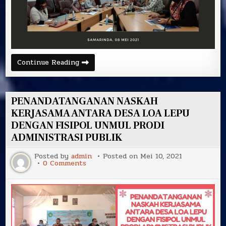
WORKSHOP
Continue Reading
PENYUSUSUNAN
KURIKULUM
KAMPUS
MERDEKA
PADA
PENANDATANGANAN NASKAH
TANGGAL
08
KERJASAMA ANTARA DESA LOA LEPU
MEI
DENGAN FISIPOL UNMUL PRODI
2021
ADMINISTRASI PUBLIK
Posted by
admin
Posted on
Mei 10, 2021
on
0 Comments
PENANDATANGANAN
NASKAH
KERJASAMA
ANTARA
DESA
LOA
LEPU
DENGAN