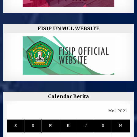
FISIP UNMUL WEBSITE
Calendar Berita
Mei 2021
S
S
R
K
J
S
M