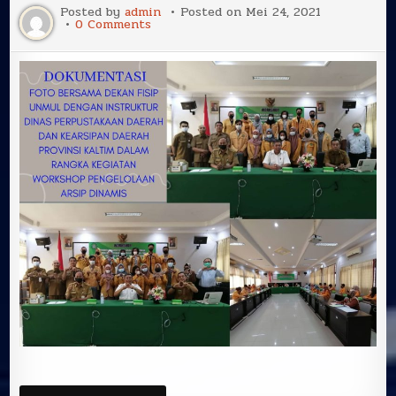
Posted by
admin
Posted on
Mei 24, 2021
on
0 Comments
WORKSHOP
PENGELOLAAN
ARSIP
DINAMIS
PADA
PEMERINTAHAN
BAGI
MAHASISWA
PROGRAM
STUDI
ADMINISTRASI
PUBLIK