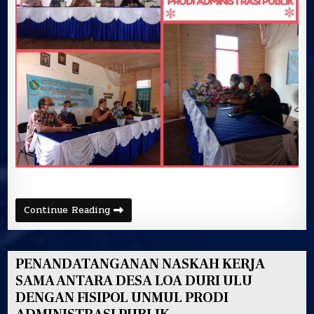
FISIPOL
UNMUL
PRODI
ADMINISTRASI
PUBLIK
PENANDATANGANAN
Continue Reading
NASKAH
KERJASAMA
ANTARA
DESA
LOA
PENANDATANGANAN NASKAH KERJA
LEPU
DENGAN
SAMA ANTARA DESA LOA DURI ULU
FISIPOL
DENGAN FISIPOL UNMUL PRODI
UNMUL
PRODI