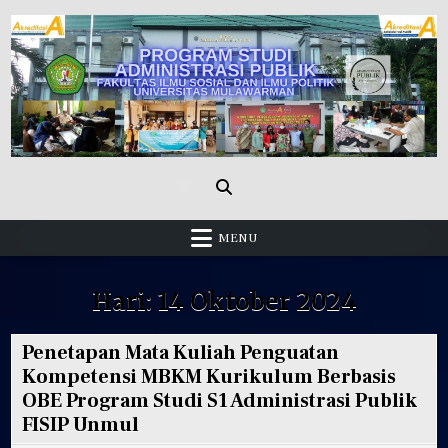
Skip
to
content
Administrasi Publik Fisip Unmul
MENU
Hari:
14 Oktober 2024
Penetapan Mata Kuliah Penguatan
Kompetensi MBKM Kurikulum Berbasis
OBE Program Studi S1 Administrasi Publik
FISIP Unmul