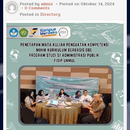
Posted by
admin
Posted on
Oktober 14, 2024
on
0 Comments
Penetapan
Posted in
Directory
Mata
Kuliah
Penguatan
Kompetensi
MBKM
Kurikulum
Berbasis
OBE
Program
Studi
S1
Administrasi
Publik
FISIP
Unmul