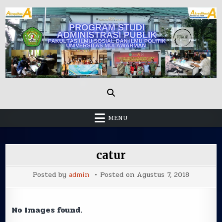
Skip
to
content
Administrasi Publik Fisip Unmul
MENU
catur
Posted by
admin
Posted on
Agustus 7, 2018
No Images found.