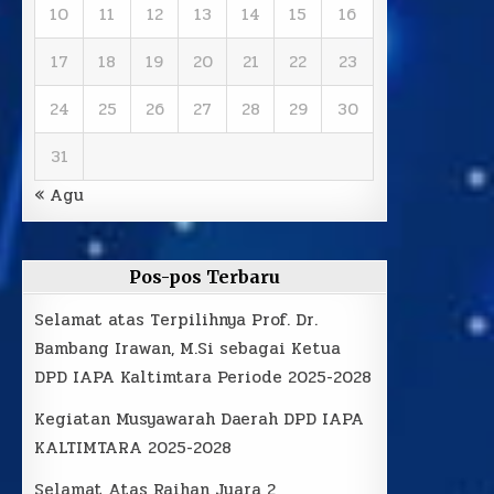
10
11
12
13
14
15
16
17
18
19
20
21
22
23
24
25
26
27
28
29
30
31
« Agu
Pos-pos Terbaru
Selamat atas Terpilihnya Prof. Dr.
Bambang Irawan, M.Si sebagai Ketua
DPD IAPA Kaltimtara Periode 2025-2028
Kegiatan Musyawarah Daerah DPD IAPA
KALTIMTARA 2025-2028
Selamat Atas Raihan Juara 2