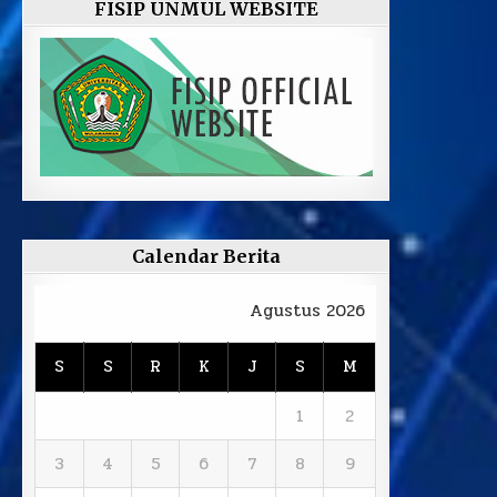
FISIP UNMUL WEBSITE
Calendar Berita
Agustus 2026
S
S
R
K
J
S
M
1
2
3
4
5
6
7
8
9