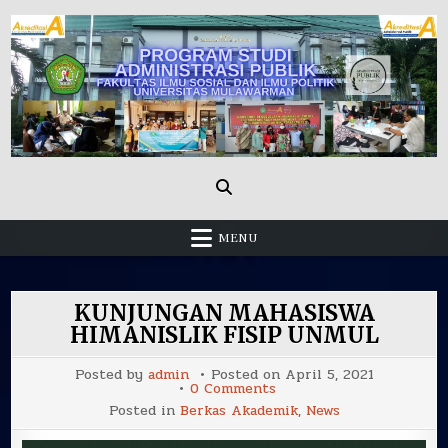
Skip
to
content
Administrasi Publik Fisip Unmul
MENU
KUNJUNGAN MAHASISWA
HIMANISLIK FISIP UNMUL
Posted by
admin
Posted on
April 5, 2021
on
0 Comments
KUNJUNGAN
Posted in
Berkas Akademik
,
News
MAHASISWA
HIMANISLIK
FISIP