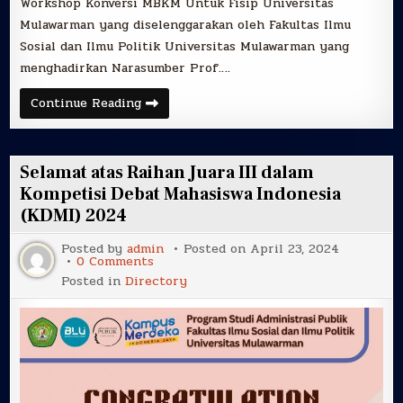
Workshop Konversi MBKM Untuk Fisip Universitas
Mulawarman yang diselenggarakan oleh Fakultas Ilmu
Sosial dan Ilmu Politik Universitas Mulawarman yang
menghadirkan Narasumber Prof….
Dosen
Continue Reading
Program
Studi
Administrasi
Publik
Mengikuti
Selamat atas Raihan Juara III dalam
Workshop
Menyelaraskan
Kompetisi Debat Mahasiswa Indonesia
Visi
(KDMI) 2024
Menuju
Fisip
Unggul
Posted by
admin
Posted on
April 23, 2024
:
on
0 Comments
Workshop
Selamat
Konversi
Posted in
Directory
atas
MBKM
Raihan
Untuk
Juara
Fisip
III
Universitas
dalam
Mulawarman
Kompetisi
Debat
Mahasiswa
Indonesia
(KDMI)