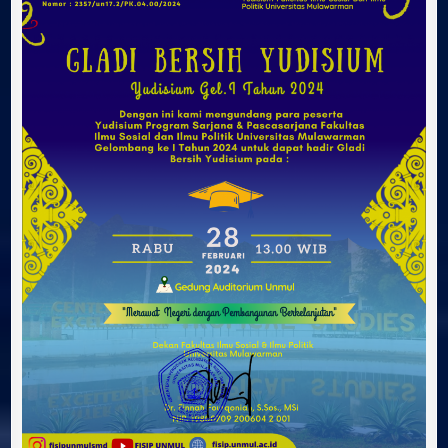
GELOMBANG
I
FISIP
UNMUL
TAHUN
2024