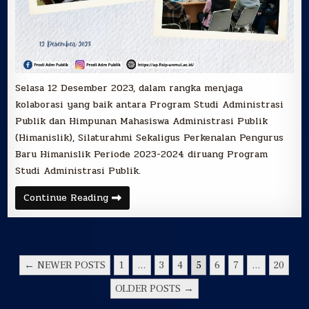
Selasa 12 Desember 2023, dalam rangka menjaga
kolaborasi yang baik antara Program Studi Administrasi
Publik dan Himpunan Mahasiswa Administrasi Publik
(Himanislik), Silaturahmi Sekaligus Perkenalan Pengurus
Baru Himanislik Periode 2023-2024 diruang Program
Studi Administrasi Publik.
Silaturahmi
Continue Reading
Pengurus
Baru
Himanislik
Periode
2023-
2024
PAGINASI
← NEWER POSTS
1
…
3
4
5
6
7
…
20
POS
OLDER POSTS →