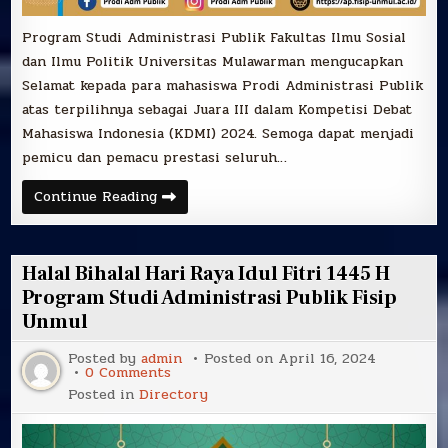
Program Studi Administrasi Publik Fakultas Ilmu Sosial
dan Ilmu Politik Universitas Mulawarman mengucapkan
Selamat kepada para mahasiswa Prodi Administrasi Publik
atas terpilihnya sebagai Juara III dalam Kompetisi Debat
Mahasiswa Indonesia (KDMI) 2024. Semoga dapat menjadi
pemicu dan pemacu prestasi seluruh…
Selamat
Continue Reading
atas
Raihan
Juara
III
dalam
Halal Bihalal Hari Raya Idul Fitri 1445 H
Kompetisi
Debat
Program Studi Administrasi Publik Fisip
Mahasiswa
Unmul
Indonesia
(KDMI)
2024
Posted by
admin
Posted on
April 16, 2024
on
0 Comments
Halal
Posted in
Directory
Bihalal
Hari
Raya
Idul