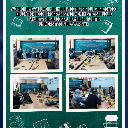
Studi
Administrasi
Publik
Fakultas
Ilmu
Sosial
dan
Ilmu
Politik
Universitas
Mulawarman