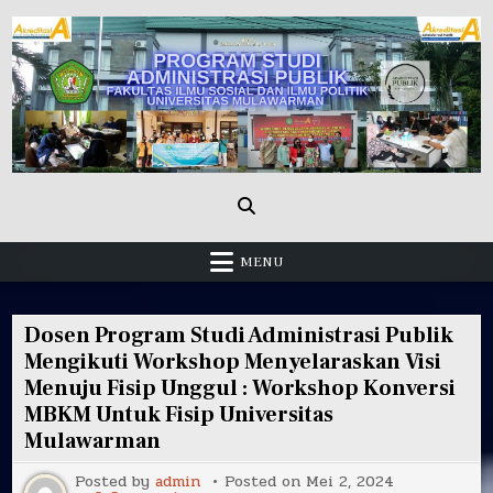
Skip
to
content
Administrasi Publik Fisip Unmul
MENU
Dosen Program Studi Administrasi Publik
Mengikuti Workshop Menyelaraskan Visi
Menuju Fisip Unggul : Workshop Konversi
MBKM Untuk Fisip Universitas
Mulawarman
Posted by
admin
Posted on
Mei 2, 2024