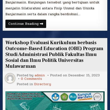
Banjarmasin. Kunjungan tersebut yang bertujuan untuk
menjalin Silaturahmi antara Fisip Unmul dan Uniska
Banjarmasin serta dalam rangka berdiskusi…
Kunjungan
Continue Reading
Studi
Tiru
Uniska
Banjarmasin
Workshop Evaluasi Kurikulum berbasis
Outcome-Based Education (OBE) Program
Studi Administrasi Publik Fakultas Ilmu
Sosial dan Ilmu Politik Universitas
Mulawarman
Posted by
admin
Posted on
Desember 15, 2023
on
0 Comments
Workshop
Posted in
Directory
Evaluasi
Kurikulum
berbasis
Outcome-
Based
Education
(OBE)
Program