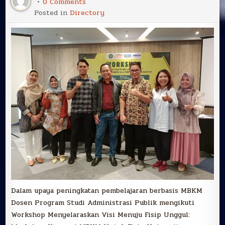
on
0 Comments
Dosen
Posted in
Directory
Program
Studi
Administrasi
Publik
Mengikuti
Workshop
Menyelaraskan
Visi
Menuju
Fisip
Unggul
:
Workshop
Konversi
MBKM
Untuk
Fisip
Universitas
Mulawarman
Dalam upaya peningkatan pembelajaran berbasis MBKM
Dosen Program Studi Administrasi Publik mengikuti
Workshop Menyelaraskan Visi Menuju Fisip Unggul: