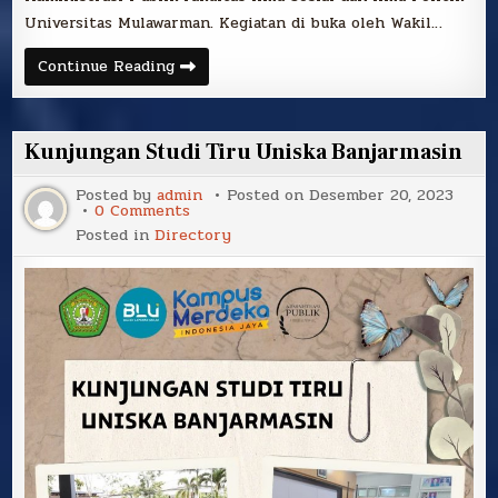
Universitas Mulawarman. Kegiatan di buka oleh Wakil…
Rapat
Continue Reading
Distribusi
Matakuliah
Semester
Genap
2023-
Kunjungan Studi Tiru Uniska Banjarmasin
2024
Program
Studi
Posted by
admin
Posted on
Desember 20, 2023
Administrasi
on
0 Comments
Publik
Kunjungan
Posted in
Directory
Fakultas
Studi
Ilmu
Tiru
Sosial
Uniska
dan
Banjarmasin
Ilmu
Politik
Universitas
Mulawarman