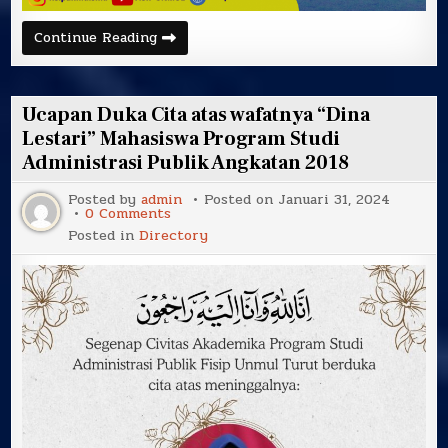
UNDANGAN
Continue Reading
GLADI
BERSIH
YUDISIUM
DAN
PELAKSANAAN
Ucapan Duka Cita atas wafatnya “Dina
YUDISIUM
GELOMBANG
Lestari” Mahasiswa Program Studi
I
Administrasi Publik Angkatan 2018
FISIP
UNMUL
TAHUN
Posted by
admin
Posted on
Januari 31, 2024
2024
on
0 Comments
Ucapan
Posted in
Directory
Duka
Cita
atas
wafatnya
“Dina
Lestari”
Mahasiswa
Program
Studi
Administrasi
Publik
Angkatan
2018