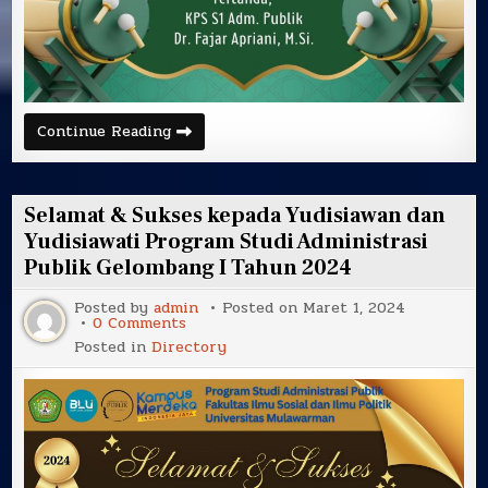
Halal
Continue Reading
Bihalal
Hari
Raya
Idul
Fitri
Selamat & Sukses kepada Yudisiawan dan
1445
H
Yudisiawati Program Studi Administrasi
Program
Publik Gelombang I Tahun 2024
Studi
Administrasi
Publik
Posted by
admin
Posted on
Maret 1, 2024
Fisip
on
0 Comments
Unmul
Selamat
Posted in
Directory
&
Sukses
kepada
Yudisiawan
dan
Yudisiawati
Program
Studi
Administrasi