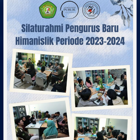
Periode
Ilmu
2023-
Politik
2024
Universitas
Mulawarman