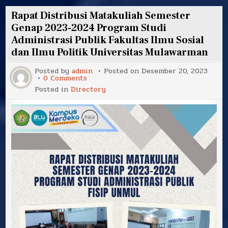
wafatnya
“Dina
Rapat Distribusi Matakuliah Semester
Lestari”
Mahasiswa
Genap 2023-2024 Program Studi
Program
Administrasi Publik Fakultas Ilmu Sosial
Studi
Administrasi
dan Ilmu Politik Universitas Mulawarman
Publik
Angkatan
2018
Posted by
admin
Posted on
Desember 20, 2023
on
0 Comments
Rapat
Posted in
Directory
Distribusi
Matakuliah
Semester
Genap
2023-
2024
Program
Studi
Administrasi
Publik
Fakultas
Ilmu
Sosial
dan
Ilmu
Politik
Universitas
Mulawarman