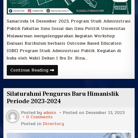
Samarinda 14 Desember 2023, Program Studi Administrasi
Publik Fakultas Ilmu Sosial dan Ilmu Politik Universitas
Mulawarman menyelenggarakan kegiatan Workshop
Evaluasi Kurikulum berbasis Outcome Based Education
(OBE) Program Studi Administrasi Publik. Kegiatan di
buka oleh Wakil Dekan 1 Ibu Dr. Rina…
Workshop
Continue Reading
Evaluasi
Kurikulum
berbasis
Outcome-
Based
Silaturahmi Pengurus Baru Himanislik
Education
(OBE)
Periode 2023-2024
Program
Studi
Posted by
admin
Posted on
Desember 13, 2023
Administrasi
on
0 Comments
Publik
Silaturahmi
Fakultas
Posted in
Directory
Pengurus
Ilmu
Baru
Sosial
Himanislik
dan