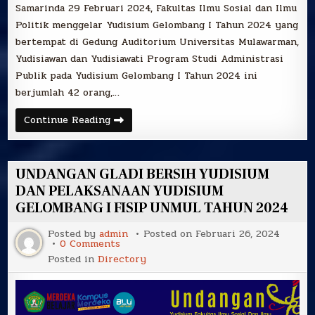
Samarinda 29 Februari 2024, Fakultas Ilmu Sosial dan Ilmu
Politik menggelar Yudisium Gelombang I Tahun 2024 yang
bertempat di Gedung Auditorium Universitas Mulawarman,
Yudisiawan dan Yudisiawati Program Studi Administrasi
Publik pada Yudisium Gelombang I Tahun 2024 ini
berjumlah 42 orang,…
Selamat
Continue Reading
&
Sukses
kepada
Yudisiawan
dan
UNDANGAN GLADI BERSIH YUDISIUM
Yudisiawati
Program
DAN PELAKSANAAN YUDISIUM
Studi
GELOMBANG I FISIP UNMUL TAHUN 2024
Administrasi
Publik
Gelombang
Posted by
admin
Posted on
Februari 26, 2024
I
on
0 Comments
Tahun
UNDANGAN
2024
Posted in
Directory
GLADI
BERSIH
YUDISIUM
DAN
PELAKSANAAN
YUDISIUM