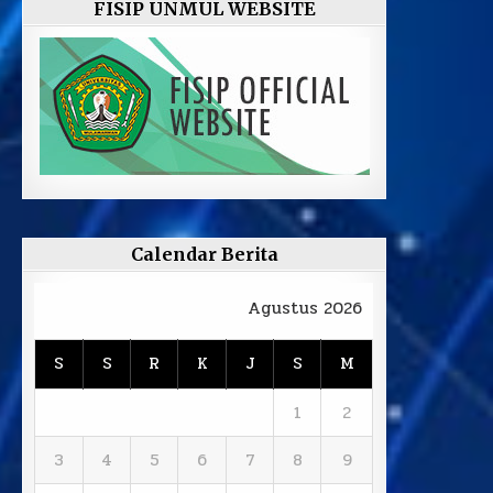
FISIP UNMUL WEBSITE
Calendar Berita
Agustus 2026
S
S
R
K
J
S
M
1
2
3
4
5
6
7
8
9