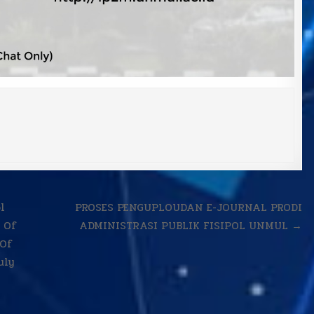
l
PROSES PENGUPLOUDAN E-JOURNAL PRODI
 Of
ADMINISTRASI PUBLIK FISIPOL UNMUL →
 Of
uly