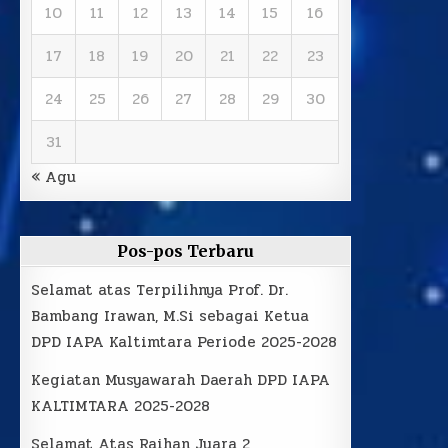
10
11
12
13
14
15
16
17
18
19
20
21
22
23
24
25
26
27
28
29
30
31
« Agu
Pos-pos Terbaru
Selamat atas Terpilihnya Prof. Dr.
Bambang Irawan, M.Si sebagai Ketua
DPD IAPA Kaltimtara Periode 2025-2028
Kegiatan Musyawarah Daerah DPD IAPA
KALTIMTARA 2025-2028
Selamat Atas Raihan Juara 2