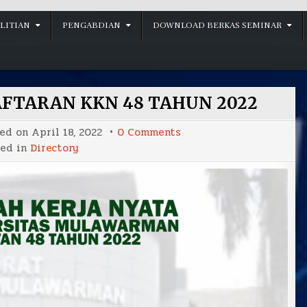
LITIAN
PENGABDIAN
DOWNLOAD BERKAS SEMINAR
FTARAN KKN 48 TAHUN 2022
on
ted on
April 18, 2022
0 Comments
PERPANJANGAN
ted in
Directory
PENDAFTARAN
KKN
48
TAHUN
2022