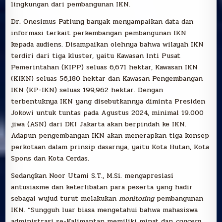
lingkungan dari pembangunan IKN.
Dr. Onesimus Patiung banyak menyampaikan data dan
informasi terkait perkembangan pembangunan IKN
kepada audiens. Disampaikan olehnya bahwa wilayah IKN
terdiri dari tiga kluster, yaitu Kawasan Inti Pusat
Pemerintahan (KIPP) seluas 6,671 hektar, Kawasan IKN
(KIKN) seluas 56,180 hektar dan Kawasan Pengembangan
IKN (KP-IKN) seluas 199,962 hektar. Dengan
terbentuknya IKN yang disebutkannya diminta Presiden
Jokowi untuk tuntas pada Agustus 2024, minimal 19.000
jiwa (ASN) dari DKI Jakarta akan berpindah ke IKN.
Adapun pengembangan IKN akan menerapkan tiga konsep
perkotaan dalam prinsip dasarnya, yaitu Kota Hutan, Kota
Spons dan Kota Cerdas.
Sedangkan Noor Utami S.T., M.Si. mengapresiasi
antusiasme dan keterlibatan para peserta yang hadir
sebagai wujud turut melakukan
monitoring
pembangunan
IKN. “Sungguh luar biasa mengetahui bahwa mahasiswa
administrasi se-Kalimantan memiliki minat dan
concern