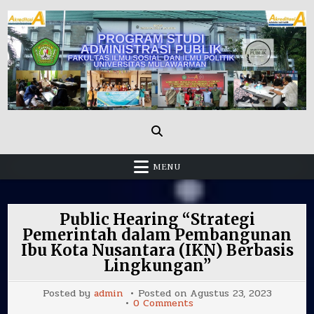
Skip
to
content
Administrasi Publik Fisip Unmul
MENU
Public Hearing “Strategi
Pemerintah dalam Pembangunan
Ibu Kota Nusantara (IKN) Berbasis
Lingkungan”
Posted by
admin
Posted on
Agustus 23, 2023
on
0 Comments
Public