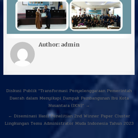
Author:
admin
Navigasi
Diskusi Publik “Transformasi Penyelenggaraan Pemerintah
pos
Daerah dalam Menyikapi Dampak Pembangunan Ibu Kota
Nusantara (IKN)” →
← Diseminasi Hasil Penelitian 2nd Winner Paper Cluster
Lingkungan Temu Administrator Muda Indonesia Tahun 2023