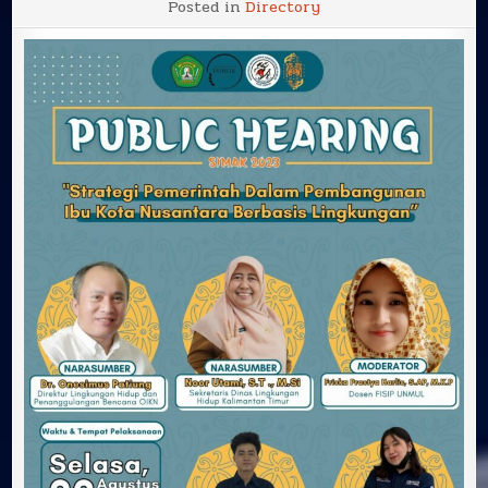
Posted in
Directory
Hearing
“Strategi
Pemerintah
dalam
Pembangunan
Ibu
Kota
Nusantara
(IKN)
Berbasis
Lingkungan”