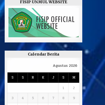
FISIP UNMUL WEBSITE
Calendar Berita
Agustus 2026
S
S
R
K
J
S
M
1
2
3
4
5
6
7
8
9