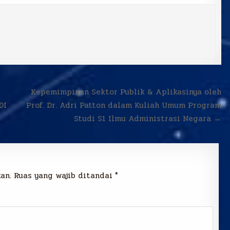
Kepemimpinan Sektor Publik & Aplikasinya oleh
DI
Prof. Dr. Adri Patton dalam Kuliah Umum Program
Studi S1 Ilmu Administrasi Negara →
an.
Ruas yang wajib ditandai
*