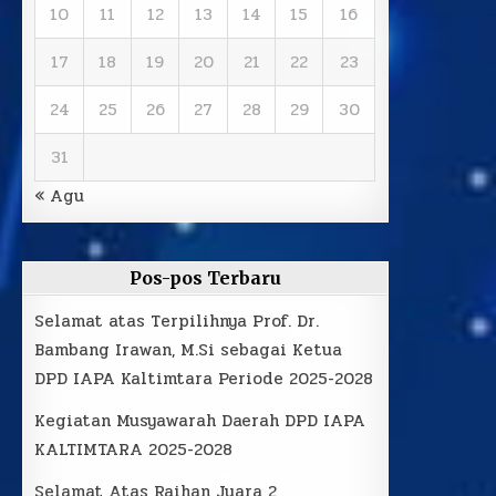
10
11
12
13
14
15
16
17
18
19
20
21
22
23
24
25
26
27
28
29
30
31
« Agu
Pos-pos Terbaru
Selamat atas Terpilihnya Prof. Dr.
Bambang Irawan, M.Si sebagai Ketua
DPD IAPA Kaltimtara Periode 2025-2028
Kegiatan Musyawarah Daerah DPD IAPA
KALTIMTARA 2025-2028
Selamat Atas Raihan Juara 2