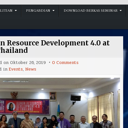
LITIAN
PENGABDIAN
DOWNLOAD BERKAS SEMINAR
 Resource Development 4.0 at
hailand
on
d on
Oktober 26, 2019
0 Comments
PUBLIC
d in
Events
,
News
LECTURE:
Human
Resource
Development
4.0
at
Thailand