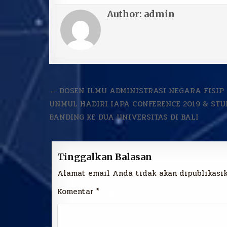
Author:
admin
Navigasi
← DOSEN ILMU ADMINISTRASI NEGARA FISIP
pos
UNMUL HADIRI IAPA CONFERENCE 2019 & STU
BANDING KE DUA UNIVERSITAS DI BALI
Tinggalkan Balasan
Alamat email Anda tidak akan dipublikasik
Komentar
*