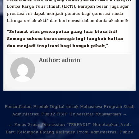
Lomba Karya Tulis Ilmiah (LKTI). Harapan besar juga agar
prestasi ini dapat menjadi pemicu bagi generasi muda
lainnya untuk aktif dan berinovasi dalam dunia akademik.
“Selamat atas pencapaian yang luar biasa ini!
Semoga sukses terus mengiringi langkah kalian
dan menjadi inspirasi bagi banyak pihak,”
Author:
admin
Navigasi
Pemanfaatan Produk Digital untuk Mahasiswa Program Studi
pos
Administrasi Publik FISIP Universitas Mulawarman →
← Focus Group Discussion “TERPADU” Menetapkan Arah
Baru Kelompok Bidang Keilmuan Prodi Administrasi Publik