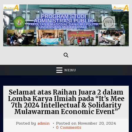
Skip
to
content
Administrasi Publik Fisip Unmul
MENU
Selamat atas Raihan Juara 2 dalam
Lomba Karya Ilmiah pada “It’s Mee
7th 2024 Intellectual & Solidarity
Mulawarman Economic Event”
Posted by
admin
Posted on
November 20, 2024
on
0 Comments
Selamat