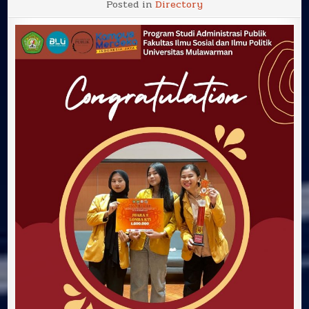
Posted in
Directory
atas
Raihan
Juara
2
dalam
Lomba
Karya
Ilmiah
pada
“It’s
Mee
7th
2024
Intellectual
&
Solidarity
Mulawarman
Economic
Event”