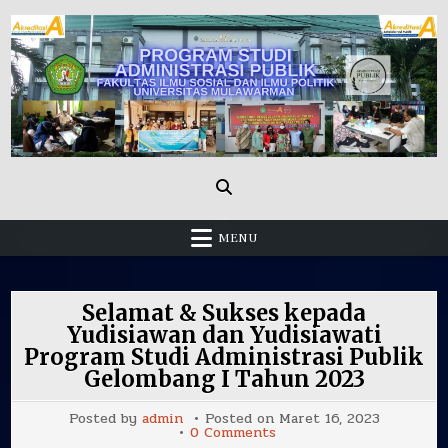
Skip
to
content
Administrasi Publik Fisip Unmul
MENU
Selamat & Sukses kepada
Yudisiawan dan Yudisiawati
Program Studi Administrasi Publik
Gelombang I Tahun 2023
Posted by
admin
Posted on
Maret 16, 2023
on
0 Comments
Selamat