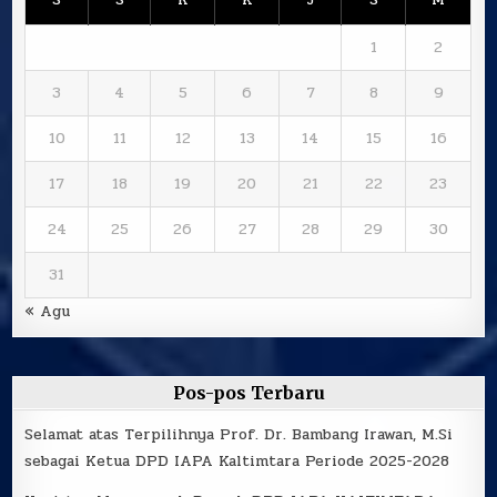
1
2
3
4
5
6
7
8
9
10
11
12
13
14
15
16
17
18
19
20
21
22
23
24
25
26
27
28
29
30
31
« Agu
Pos-pos Terbaru
Selamat atas Terpilihnya Prof. Dr. Bambang Irawan, M.Si
sebagai Ketua DPD IAPA Kaltimtara Periode 2025-2028