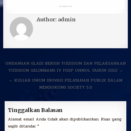
Author:
admin
Navigasi
UNDANGAN GLADI BERSIH YUDISIUM DAN PELAKSANAAN
pos
YUDISIUM GELOMBANG IV FISIP UNMUL TAHUN 2022 →
← KULIAH UMUM INOVASI PELAYANAN PUBLIK DALAM
MENDUKUNG SOCIETY 5.0
Tinggalkan Balasan
Alamat email Anda tidak akan dipublikasikan.
Ruas yang
wajib ditandai
*