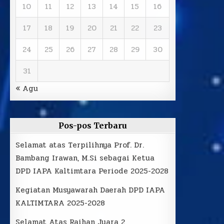
10
11
12
13
14
15
16
17
18
19
20
21
22
23
24
25
26
27
28
29
30
31
« Agu
Pos-pos Terbaru
Selamat atas Terpilihnya Prof. Dr.
Bambang Irawan, M.Si sebagai Ketua
DPD IAPA Kaltimtara Periode 2025-2028
Kegiatan Musyawarah Daerah DPD IAPA
KALTIMTARA 2025-2028
Selamat Atas Raihan Juara 2