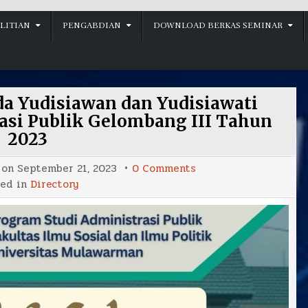
LITIAN
PENGABDIAN
DOWNLOAD BERKAS SEMINAR
a Yudisiawan dan Yudisiawati
asi Publik Gelombang III Tahun
2023
on
 on
September 21, 2023
0 Comments
Selamat
ted in
Directory
&
Sukses
kepada
Yudisiawan
dan
Yudisiawati
Program
Studi
Administrasi
Publik
Gelombang
III