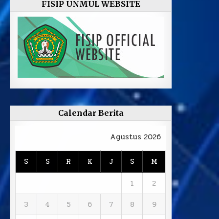
FISIP UNMUL WEBSITE
Calendar Berita
Agustus 2026
S
S
R
K
J
S
M
1
2
3
4
5
6
7
8
9