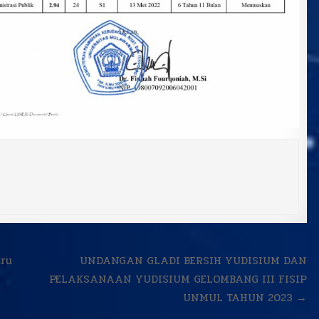
uru
UNDANGAN GLADI BERSIH YUDISIUM DAN
PELAKSANAAN YUDISIUM GELOMBANG III FISIP
UNMUL TAHUN 2023 →