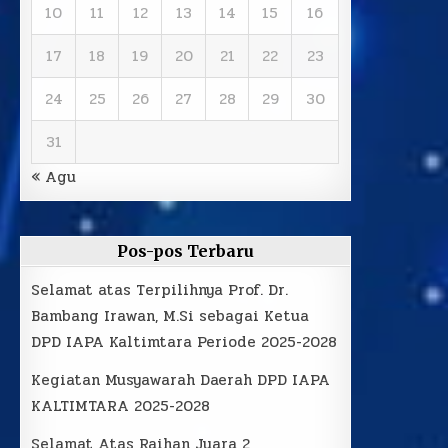
10
11
12
13
14
15
16
17
18
19
20
21
22
23
24
25
26
27
28
29
30
31
« Agu
Pos-pos Terbaru
Selamat atas Terpilihnya Prof. Dr.
Bambang Irawan, M.Si sebagai Ketua
DPD IAPA Kaltimtara Periode 2025-2028
Kegiatan Musyawarah Daerah DPD IAPA
KALTIMTARA 2025-2028
Selamat Atas Raihan Juara 2