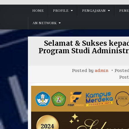
HOME
PROFILE
PENGAJARAN
PENE
AN NETWORK
Selamat & Sukses kepad
Program Studi Administr
Posted by
admin
Poste
Pos