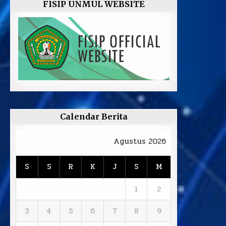
FISIP UNMUL WEBSITE
Calendar Berita
Agustus 2026
S
S
R
K
J
S
M
1
2
3
4
5
6
7
8
9