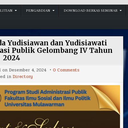
LITIAN
PENGABDIAN
DOWNLOAD BERKAS SEMINAR
a Yudisiawan dan Yudisiawati
asi Publik Gelombang IV Tahun
2024
on
d on
Desember 4, 2024
0 Comments
Selamat
ted in
Directory
&
Sukses
kepada
Yudisiawan
dan
Yudisiawati
Program
Studi
Administrasi
Publik
Gelombang
IV