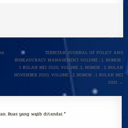
en
TERBITAN JOURNAL OF POLICY AND
BUREAUCRACY MANAGEMENT VOLUME ; 1, NOMOR ;
1 BULAN MEI 2020, VOLUME ;1, NOMOR ; 2, BULAN
NOVEMBER 2020, VOLUME ; 2, NOMOR ; 1 BULAN MEI
2021 →
an.
Ruas yang wajib ditandai
*