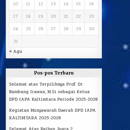
10
11
12
13
14
15
16
17
18
19
20
21
22
23
24
25
26
27
28
29
30
31
« Agu
Pos-pos Terbaru
Selamat atas Terpilihnya Prof. Dr.
Bambang Irawan, M.Si sebagai Ketua
DPD IAPA Kaltimtara Periode 2025-2028
Kegiatan Musyawarah Daerah DPD IAPA
KALTIMTARA 2025-2028
Selamat Atas Raihan Juara 2