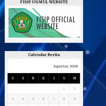
FISIP UNMUL WEBSITE
Calendar Berita
Agustus 2026
S
S
R
K
J
S
M
1
2
3
4
5
6
7
8
9