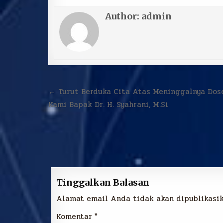
Author:
admin
Navigasi
← Turut Berduka Cita Atas Meninggalnya Dos
pos
Kami Bapak Dr. H. Syahrani, M.Si
Tinggalkan Balasan
Alamat email Anda tidak akan dipublikasik
Komentar
*