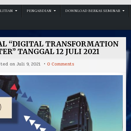
LITIAN
PENGABDIAN
DOWNLOAD BERKAS SEMINAR
L “DIGITAL TRANSFORMATION
ER” TANGGAL 12 JULI 2021
on
sted on
Juli 9, 2021
0 Comments
WEBINAR
INTERNATIONAL
“DIGITAL
TRANSFORMATION
IN
THE
PUBLIK
CENTER”
TANGGAL
12
JULI
2021