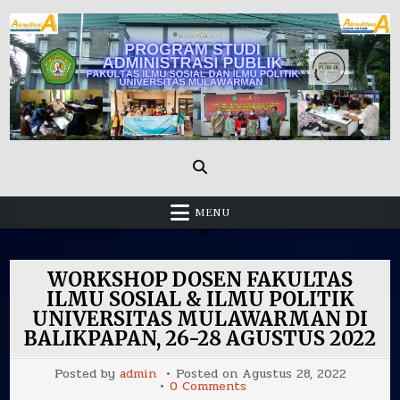
Skip
to
content
Administrasi Publik Fisip Unmul
MENU
WORKSHOP DOSEN FAKULTAS
ILMU SOSIAL & ILMU POLITIK
UNIVERSITAS MULAWARMAN DI
BALIKPAPAN, 26-28 AGUSTUS 2022
Posted by
admin
Posted on
Agustus 28, 2022
on
0 Comments
WORKSHOP