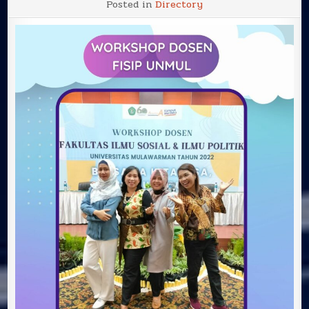
Posted in
Directory
DOSEN
FAKULTAS
ILMU
SOSIAL
&
ILMU
POLITIK
UNIVERSITAS
MULAWARMAN
DI
BALIKPAPAN,
26-
28
AGUSTUS
2022