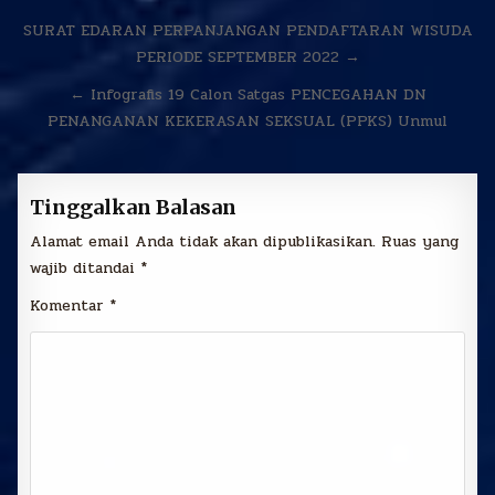
Navigasi
SURAT EDARAN PERPANJANGAN PENDAFTARAN WISUDA
pos
PERIODE SEPTEMBER 2022 →
← Infografis 19 Calon Satgas PENCEGAHAN DN
PENANGANAN KEKERASAN SEKSUAL (PPKS) Unmul
Tinggalkan Balasan
Alamat email Anda tidak akan dipublikasikan.
Ruas yang
wajib ditandai
*
Komentar
*