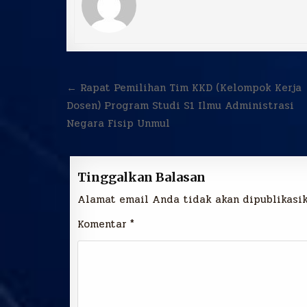
Navigasi
← Rapat Pemilihan Tim KKD (Kelompok Kerja
pos
Dosen) Program Studi S1 Ilmu Administrasi
Negara Fisip Unmul
Tinggalkan Balasan
Alamat email Anda tidak akan dipublikasik
Komentar
*