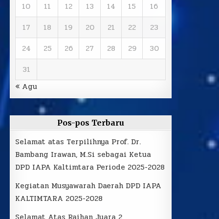
10
11
12
13
14
15
16
17
18
19
20
21
22
23
24
25
26
27
28
29
30
31
« Agu
Pos-pos Terbaru
Selamat atas Terpilihnya Prof. Dr.
Bambang Irawan, M.Si sebagai Ketua
DPD IAPA Kaltimtara Periode 2025-2028
Kegiatan Musyawarah Daerah DPD IAPA
KALTIMTARA 2025-2028
Selamat Atas Raihan Juara 2