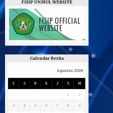
FISIP UNMUL WEBSITE
Calendar Berita
Agustus 2026
S
S
R
K
J
S
M
1
2
3
4
5
6
7
8
9