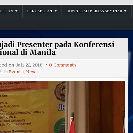
LITIAN
PENGABDIAN
DOWNLOAD BERKAS SEMINAR
jadi Presenter pada Konferensi
ional di Manila
on
ted on
Juli 22, 2018
0 Comments
Dr.
d in
Events
,
News
Bambang
Irawan
menjadi
Presenter
pada
Konferensi
Internasional
di
Manila