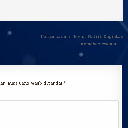
Penyesuaian / Revisi Matrik Kegiatan
Kemahasiswaaan →
an.
Ruas yang wajib ditandai
*