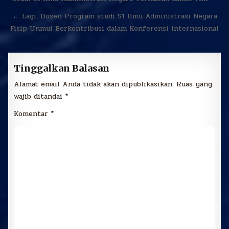
pos
← Lagi, Dosen Program studi S1 Ilmu Administrasi Negara
Fisip Unmul Berkontribusi dalam Konferensi Internasional
Tinggalkan Balasan
Alamat email Anda tidak akan dipublikasikan.
Ruas yang
wajib ditandai
*
Komentar
*