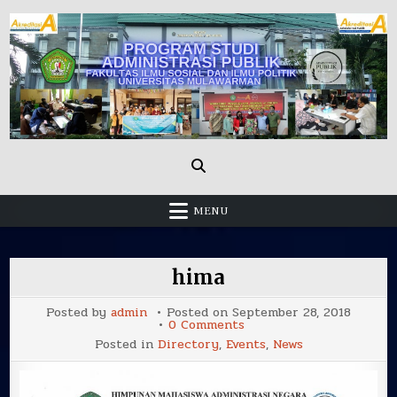
Skip
to
content
Administrasi Publik Fisip Unmul
MENU
hima
Posted by
admin
Posted on
September 28, 2018
on
0 Comments
hima
Posted in
Directory
,
Events
,
News