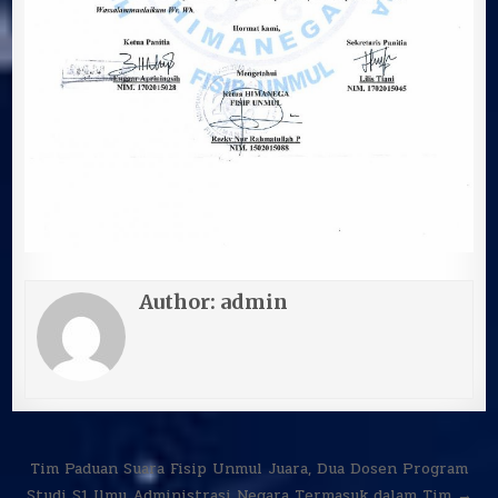
Author:
admin
Navigasi
Tim Paduan Suara Fisip Unmul Juara, Dua Dosen Program
Studi S1 Ilmu Administrasi Negara Termasuk dalam Tim →