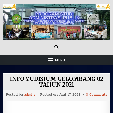
Skip
to
content
Administrasi Publik Fisip Unmul
MENU
INFO YUDISIUM GELOMBANG 02
TAHUN 2021
on
Posted by
admin
Posted on
Juni 17, 2021
0 Comments
IN
YU
GE
02
TA