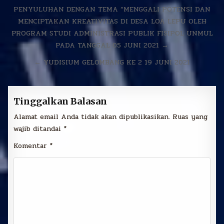
Navigasi
PENYULUHAN DENGAN TEMA “MENGGALI POTENSI DAN
pos
MENCIPTAKAN KREATIVITAS DI DESA LOA LEPU OLEH
PROGRAM STUDI ADMINISTRASI PUBLIK FISIPOL UNMUL
PADA TANGGAL 05 JUNI 2021 →
← YUDISIUM GELOMBANG KE 2 19 JUNI 2021
Tinggalkan Balasan
Alamat email Anda tidak akan dipublikasikan.
Ruas yang
wajib ditandai
*
Komentar
*