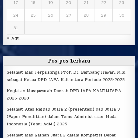
17
18
19
20
21
22
23
24
25
26
27
28
29
30
31
« Agu
Pos-pos Terbaru
Selamat atas Terpilihnya Prof. Dr. Bambang Irawan, M.Si
sebagai Ketua DPD IAPA Kaltimtara Periode 2025-2028
Kegiatan Musyawarah Daerah DPD IAPA KALTIMTARA
2025-2028
Selamat Atas Raihan Juara 2 (presentasi) dan Juara 3
(Paper Penelitian) dalam Temu Administrator Muda
Indonesia (Temu AdMi) 2025
Selamat atas Raihan Juara 2 dalam Kompetisi Debat