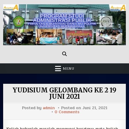
Skip
to
content
Administrasi Publik Fisip Unmul
MENU
YUDISIUM GELOMBANG KE 2 19
JUNI 2021
Posted by
admin
Posted on
Juni 21, 2021
on
0 Comments
YUDISIUM
GELOMBANG
KE
2
Kuliah bukanlah masalah mengenai beratnya mata kuliah,