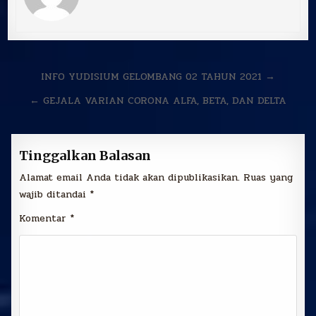
Navigasi
INFO YUDISIUM GELOMBANG 02 TAHUN 2021 →
pos
← GEJALA VARIAN CORONA ALFA, BETA, DAN DELTA
Tinggalkan Balasan
Alamat email Anda tidak akan dipublikasikan.
Ruas yang
wajib ditandai
*
Komentar
*