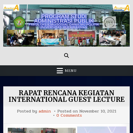
Skip
to
content
Administrasi Publik Fisip Unmul
MENU
RAPAT RENCANA KEGIATAN
INTERNATIONAL GUEST LECTURE
Posted by
admin
Posted on
November 10, 2021
on
0 Comments
RAPAT
RENCANA
KEGIATAN
INTERNATIONAL