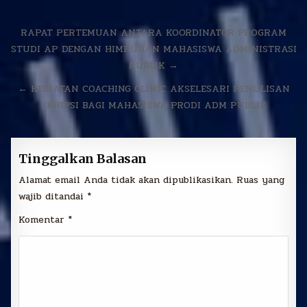
Navigasi
RAPAT PERTEMUAN ANTARA KOORDINATOR PROGRAM
pos
STUDI AP DENGAN HIMPUNAN MAHASISWA ADMINISTRASI
PUBLIK →
← KEGIATAN COACHING CLINIC AKSELESARI PENULISAN
SKRIPSI BAGI MAHASISWA PRODI ADM PUBLIK
Tinggalkan Balasan
Alamat email Anda tidak akan dipublikasikan.
Ruas yang
wajib ditandai
*
Komentar
*