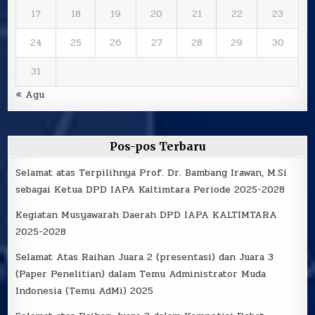
17
18
19
20
21
22
23
24
25
26
27
28
29
30
31
« Agu
Pos-pos Terbaru
Selamat atas Terpilihnya Prof. Dr. Bambang Irawan, M.Si
sebagai Ketua DPD IAPA Kaltimtara Periode 2025-2028
Kegiatan Musyawarah Daerah DPD IAPA KALTIMTARA
2025-2028
Selamat Atas Raihan Juara 2 (presentasi) dan Juara 3
(Paper Penelitian) dalam Temu Administrator Muda
Indonesia (Temu AdMi) 2025