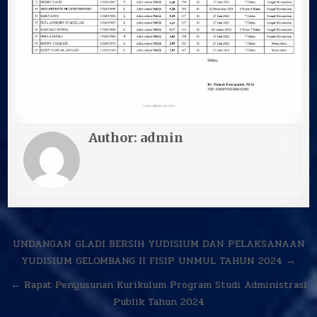
Author:
admin
Navigasi
UNDANGAN GLADI BERSIH YUDISIUM DAN PELAKSANAAN
pos
YUDISIUM GELOMBANG II FISIP UNMUL TAHUN 2024 →
← Rapat Penyusunan Kurikulum Program Studi Administrasi
Publik Tahun 2024