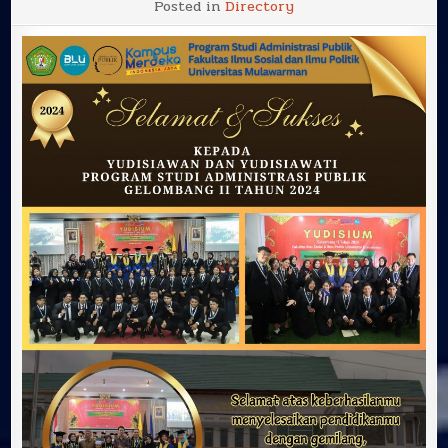
Posted in
Directory
&
Sukses
kepada
Yudisiawan
dan
Yudisiawati
Program
Studi
Administrasi
Publik
Gelombang
II
Tahun
2024