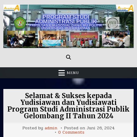
Skip
to
content
Administrasi Publik Fisip Unmul
MENU
Selamat & Sukses kepada
Yudisiawan dan Yudisiawati
Program Studi Administrasi Publik
Gelombang II Tahun 2024
Posted by
admin
Posted on
Juni 26, 2024
on
0 Comments
Selamat