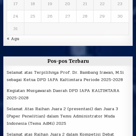
17
18
19
20
21
22
23
24
25
26
27
28
29
30
31
« Agu
Pos-pos Terbaru
Selamat atas Terpilihnya Prof. Dr. Bambang Irawan, M.Si
sebagai Ketua DPD IAPA Kaltimtara Periode 2025-2028
Kegiatan Musyawarah Daerah DPD IAPA KALTIMTARA
2025-2028
Selamat Atas Raihan Juara 2 (presentasi) dan Juara 3
(Paper Penelitian) dalam Temu Administrator Muda
Indonesia (Temu AdMi) 2025
Selamat atas Raihan Juara 2 dalam Kompetisi Debat