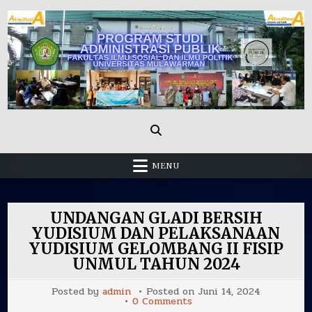
Skip
to
content
Administrasi Publik Fisip Unmul
MENU
UNDANGAN GLADI BERSIH
YUDISIUM DAN PELAKSANAAN
YUDISIUM GELOMBANG II FISIP
UNMUL TAHUN 2024
Posted by
admin
Posted on
Juni 14, 2024
on
0 Comments
UNDANGAN