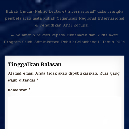
Navigasi
Kuliah Umum (Public Lecture) Internasional” dalam rangka
pos
pembelajaran mata kuliah Organisasi Regional Internasional
& Pendidikan Anti Korupsi →
← Selamat & Sukses kepada Yudisiawan dan Yudisiawati
Program Studi Administrasi Publik Gelombang II Tahun 2024
Tinggalkan Balasan
Alamat email Anda tidak akan dipublikasikan.
Ruas yang
wajib ditandai
*
Komentar
*