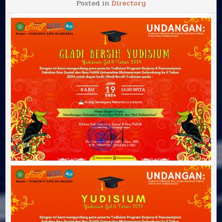
Posted in
Directory
GLADI
BERSIH
YUDISIUM
DAN
PELAKSANAAN
YUDISIUM
GELOMBANG
II
FISIP
UNMUL
TAHUN
2024