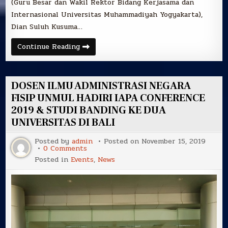
(Guru Besar dan Wakil Rektor Bidang Kerjasama dan
Internasional Universitas Muhammadiyah Yogyakarta),
Dian Suluh Kusuma…
DOSEN
Continue Reading
DAN
TENDIK
ILMU
ADMINISTRASI
NEGARA
DOSEN ILMU ADMINISTRASI NEGARA
MENGIKUTI
WORKSHOP
FISIP UNMUL HADIRI IAPA CONFERENCE
PERCEPATAN
2019 & STUDI BANDING KE DUA
PUBLIKASI
DI
UNIVERSITAS DI BALI
MALANG
Posted by
admin
Posted on
November 15, 2019
on
0 Comments
DOSEN
Posted in
Events
,
News
ILMU
ADMINISTRASI
NEGARA
FISIP
UNMUL
HADIRI
IAPA
CONFERENCE
2019
&