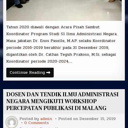
Tahun 2020 diawali dengan Acara Pisah Sambut
Koordinator Program Studi S1 Ilmu Administrasi Negara.
Masa jabatan Dr. Enos Paselle, M.AP. selaku Koordinator
periode 2016-2019 berakhir pada 31 Desember 2019,
digantikan oleh Dr. Cathas Teguh Prakoso, M.Si. sebagai
Koordinator periode 2020-2024….
PISAH
Continue Reading
SAMBUT
KOORDINATOR
PROGRAM
STUDI
S1
DOSEN DAN TENDIK ILMU ADMINISTRASI
ILMU
ADMINISTRASI
NEGARA MENGIKUTI WORKSHOP
NEGARA
PERCEPATAN PUBLIKASI DI MALANG
Posted by
admin
Posted on
Desember 15, 2019
on
0 Comments
DOSEN