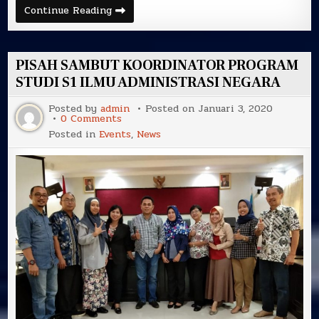
Terpilih
Continue Reading
sebagai
Anggota
DPP
IAPA
Periode
PISAH SAMBUT KOORDINATOR PROGRAM
2019-
2022,
STUDI S1 ILMU ADMINISTRASI NEGARA
Dr.
Bambang
Posted by
admin
Posted on
Januari 3, 2020
Irawan
on
0 Comments
Dilantik
PISAH
di
Posted in
Events
,
News
SAMBUT
yogyakarta
KOORDINATOR
PROGRAM
STUDI
S1
ILMU
ADMINISTRASI
NEGARA