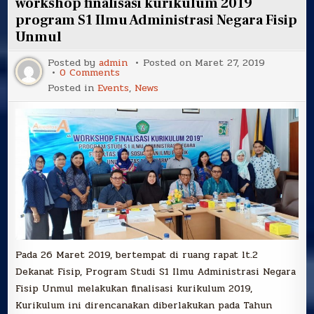
workshop finalisasi kurikulum 2019
Mulawarman
dalam
program S1 Ilmu Administrasi Negara Fisip
TOT
Unmul
Pengembangan
Kapasitas
Akademisi
Posted by
admin
Posted on
Maret 27, 2019
terhadap
on
0 Comments
SAKIP
workshop
kemenpanRB
Posted in
Events
,
News
finalisasi
kurikulum
2019
program
S1
Ilmu
Administrasi
Negara
Fisip
Unmul
Pada 26 Maret 2019, bertempat di ruang rapat lt.2
Dekanat Fisip, Program Studi S1 Ilmu Administrasi Negara
Fisip Unmul melakukan finalisasi kurikulum 2019,
Kurikulum ini direncanakan diberlakukan pada Tahun