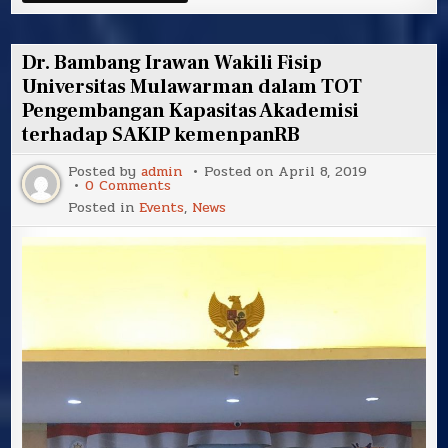
Dr. Bambang Irawan Wakili Fisip
Universitas Mulawarman dalam TOT
Pengembangan Kapasitas Akademisi
terhadap SAKIP kemenpanRB
Posted by
admin
Posted on
April 8, 2019
on
0 Comments
Dr.
Posted in
Events
,
News
Bambang
Irawan
Wakili
Fisip
Universitas
Mulawarman
dalam
TOT
Pengembangan
Kapasitas
Akademisi
terhadap
SAKIP
kemenpanRB