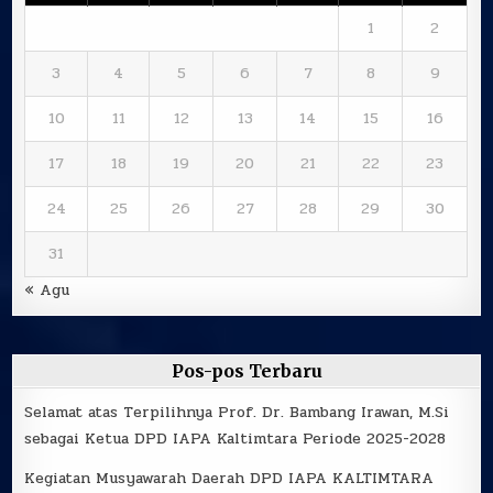
1
2
3
4
5
6
7
8
9
10
11
12
13
14
15
16
17
18
19
20
21
22
23
24
25
26
27
28
29
30
31
« Agu
Pos-pos Terbaru
Selamat atas Terpilihnya Prof. Dr. Bambang Irawan, M.Si
sebagai Ketua DPD IAPA Kaltimtara Periode 2025-2028
Kegiatan Musyawarah Daerah DPD IAPA KALTIMTARA