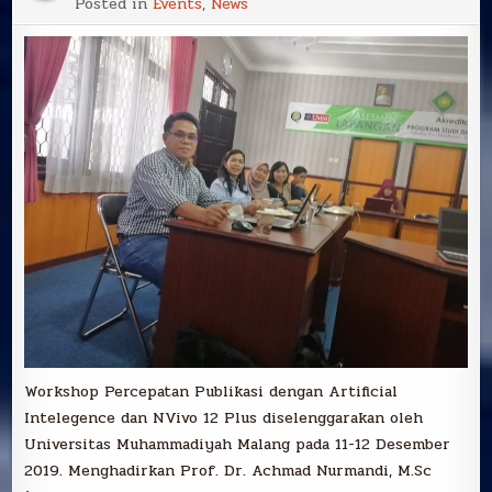
Posted in
Events
,
News
DAN
TENDIK
ILMU
ADMINISTRASI
NEGARA
MENGIKUTI
WORKSHOP
PERCEPATAN
PUBLIKASI
DI
MALANG
Workshop Percepatan Publikasi dengan Artificial
Intelegence dan NVivo 12 Plus diselenggarakan oleh
Universitas Muhammadiyah Malang pada 11-12 Desember
2019. Menghadirkan Prof. Dr. Achmad Nurmandi, M.Sc