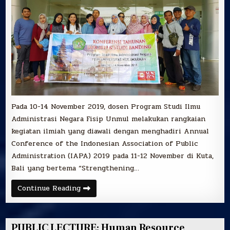
STUDI
BANDING
KE
DUA
UNIVERSITAS
DI
BALI
Pada 10-14 November 2019, dosen Program Studi Ilmu
Administrasi Negara Fisip Unmul melakukan rangkaian
kegiatan ilmiah yang diawali dengan menghadiri Annual
Conference of the Indonesian Association of Public
Administration (IAPA) 2019 pada 11-12 November di Kuta,
Bali yang bertema “Strengthening…
DOSEN
Continue Reading
ILMU
ADMINISTRASI
NEGARA
FISIP
UNMUL
PUBLIC LECTURE: Human Resource