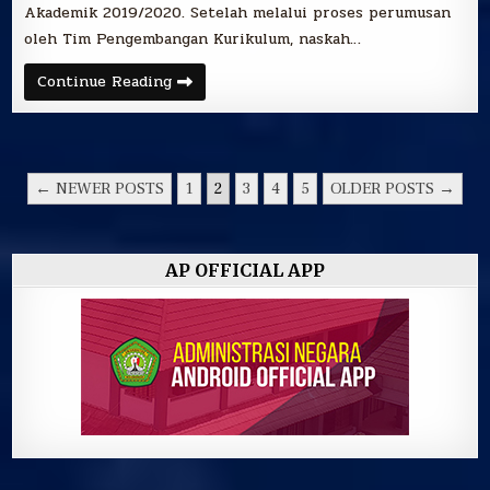
Akademik 2019/2020. Setelah melalui proses perumusan
oleh Tim Pengembangan Kurikulum, naskah…
workshop
Continue Reading
finalisasi
kurikulum
2019
program
S1
Ilmu
PAGINASI
Administrasi
← NEWER POSTS
1
2
3
4
5
OLDER POSTS →
Negara
POS
Fisip
Unmul
AP OFFICIAL APP