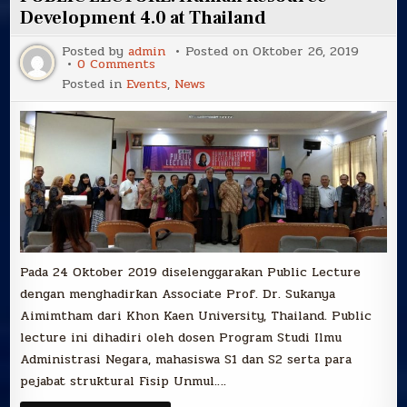
HADIRI
IAPA
Development 4.0 at Thailand
CONFERENCE
2019
Posted by
admin
Posted on
Oktober 26, 2019
&
on
0 Comments
STUDI
PUBLIC
BANDING
Posted in
Events
,
News
LECTURE:
KE
Human
DUA
Resource
UNIVERSITAS
Development
DI
4.0
BALI
at
Thailand
Pada 24 Oktober 2019 diselenggarakan Public Lecture
dengan menghadirkan Associate Prof. Dr. Sukanya
Aimimtham dari Khon Kaen University, Thailand. Public
lecture ini dihadiri oleh dosen Program Studi Ilmu
Administrasi Negara, mahasiswa S1 dan S2 serta para
pejabat struktural Fisip Unmul….