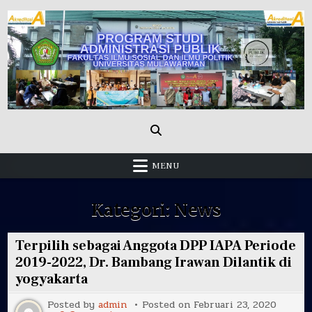
Skip
to
content
Administrasi Publik Fisip Unmul
MENU
Kategori:
News
Terpilih sebagai Anggota DPP IAPA Periode
2019-2022, Dr. Bambang Irawan Dilantik di
yogyakarta
Posted by
admin
Posted on
Februari 23, 2020