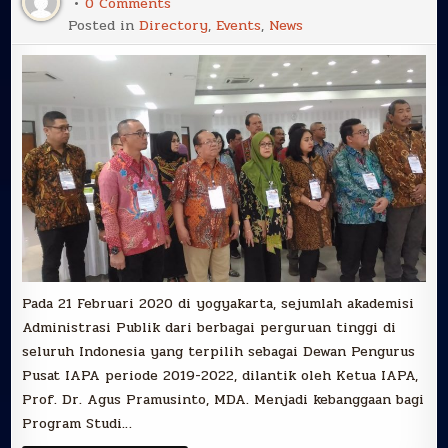
on
0 Comments
Terpilih
Posted in
Directory
,
Events
,
News
sebagai
Anggota
DPP
IAPA
Periode
2019-
2022,
Dr.
Bambang
Irawan
Dilantik
di
yogyakarta
Pada 21 Februari 2020 di yogyakarta, sejumlah akademisi
Administrasi Publik dari berbagai perguruan tinggi di
seluruh Indonesia yang terpilih sebagai Dewan Pengurus
Pusat IAPA periode 2019-2022, dilantik oleh Ketua IAPA,
Prof. Dr. Agus Pramusinto, MDA. Menjadi kebanggaan bagi
Program Studi…