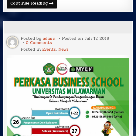
PUBLIC
Continue Reading
LECTURE:
Human
Resource
Development
4.0
at
Thailand
Posted by
admin
Posted on
Juli 17, 2019
on
0 Comments
Posted in
Events
,
News