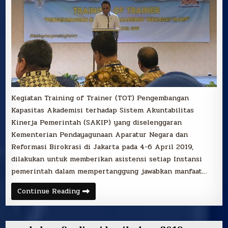
Kegiatan Training of Trainer (TOT) Pengembangan
Kapasitas Akademisi terhadap Sistem Akuntabilitas
Kinerja Pemerintah (SAKIP) yang diselenggaran
Kementerian Pendayagunaan Aparatur Negara dan
Reformasi Birokrasi di Jakarta pada 4-6 April 2019,
dilakukan untuk memberikan asistensi setiap Instansi
pemerintah dalam mempertanggung jawabkan manfaat…
Dr.
Continue Reading
Bambang
Irawan
Wakili
Fisip
Universitas